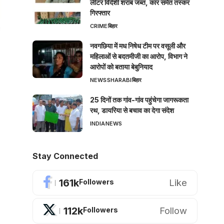
लीटर विदेशी शराब जब्त, कार समेत तस्कर
गिरफ्तार
CRIME
बिहार
नवगछिया में मध निषेध टीम पर वसूली और
महिलाओं से बदतमीजी का आरोप, विभाग ने
आरोपों को बताया बेबुनियाद
NEWS
SHARABI
बिहार
25 दिनों तक गांव-गांव पहुंचेगा जागरूकता
रथ, डायरिया से बचाव का देगा संदेश
INDIA
NEWS
Stay Connected
161k
Like
Followers
112k
Follow
Followers