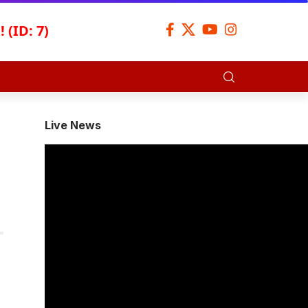
 (ID: 7)
Live News