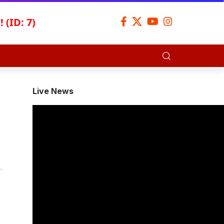
 (ID: 7)
Live News