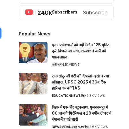
240k
Subscribe
Subscribers
Popular News
इन उपभोक्ताओं को नहीं मिलेगा 125 यूनिट
फ्री बिजली का लाभ, सरकार ने जारी की
गाइडलाइन
अभी अभी
4.1K VIEWS
समस्तीपुर की बेटी डॉ. दीपाली महतो ने रचा
इतिहास, UPSC 2025 में 36वां रैंक
हासिल कर बनीं IAS
EDUCATION
NEWS
बिहार
2.8K VIEWS
बिहार में एक और मटुकनाथ, मुजफ्फरपुर में
60 साल के प्रिंसिपल ने 28 वर्षीय टीचर से
नेपाल में रचाई शादी
NEWS
VIRAL
अजब गजब
बिहार
2.6K VIEWS