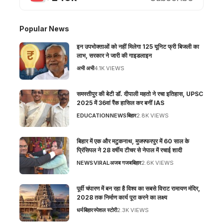
Popular News
इन उपभोक्ताओं को नहीं मिलेगा 125 यूनिट फ्री बिजली का
लाभ, सरकार ने जारी की गाइडलाइन
अभी अभी
4.1K VIEWS
समस्तीपुर की बेटी डॉ. दीपाली महतो ने रचा इतिहास, UPSC
2025 में 36वां रैंक हासिल कर बनीं IAS
EDUCATION
NEWS
बिहार
2.8K VIEWS
बिहार में एक और मटुकनाथ, मुजफ्फरपुर में 60 साल के
प्रिंसिपल ने 28 वर्षीय टीचर से नेपाल में रचाई शादी
NEWS
VIRAL
अजब गजब
बिहार
2.6K VIEWS
पूर्वी चंपारण में बन रहा है विश्व का सबसे विराट रामायण मंदिर,
2028 तक निर्माण कार्य पूरा करने का लक्ष्य
धर्म
बिहार
स्पेशल स्टोरी
2.3K VIEWS