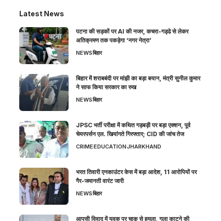
Latest News
पटना की सड़कों पर AI की नजर, कचरा-गड्ढे से लेकर
अतिक्रमण तक पकड़ेगा ‘नगर नेत्रा’
NEWS
बिहार
बिहार में शराबबंदी पर मांझी का बड़ा बयान, मंत्री सुनील कुमार
ने साफ किया सरकार का रुख
NEWS
बिहार
JPSC भर्ती परीक्षा में कथित गड़बड़ी पर बड़ा एक्शन, पूर्व
चेयरपर्सन एल. खियांगते गिरफ्तार; CID की जांच तेज
CRIME
EDUCATION
JHARKHAND
भरत तिवारी एनकाउंटर केस में बड़ा आदेश, 11 आरोपियों पर
गैर-जमानती वारंट जारी
NEWS
बिहार
आपसी विवाद में युवक पर चाकू से हमला, गला काटने की