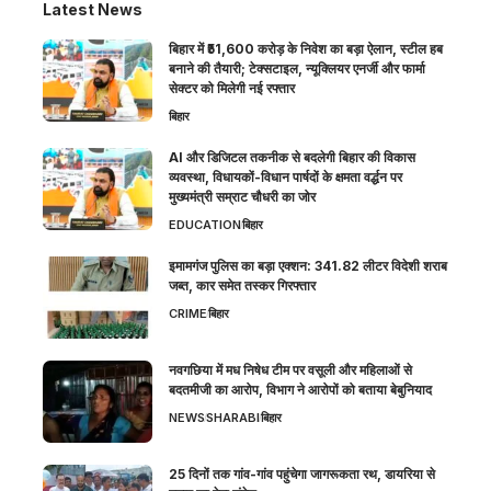
Latest News
बिहार में ₹51,600 करोड़ के निवेश का बड़ा ऐलान, स्टील हब
बनाने की तैयारी; टेक्सटाइल, न्यूक्लियर एनर्जी और फार्मा
सेक्टर को मिलेगी नई रफ्तार
बिहार
AI और डिजिटल तकनीक से बदलेगी बिहार की विकास
व्यवस्था, विधायकों-विधान पार्षदों के क्षमता वर्द्धन पर
मुख्यमंत्री सम्राट चौधरी का जोर
EDUCATION
बिहार
इमामगंज पुलिस का बड़ा एक्शन: 341.82 लीटर विदेशी शराब
जब्त, कार समेत तस्कर गिरफ्तार
CRIME
बिहार
नवगछिया में मध निषेध टीम पर वसूली और महिलाओं से
बदतमीजी का आरोप, विभाग ने आरोपों को बताया बेबुनियाद
NEWS
SHARABI
बिहार
25 दिनों तक गांव-गांव पहुंचेगा जागरूकता रथ, डायरिया से